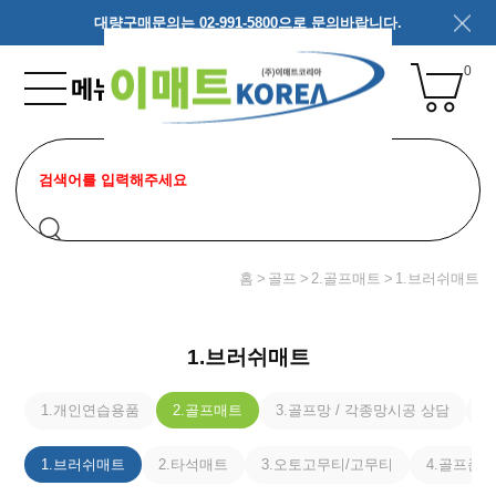
대량구매문의는 02-991-5800으로 문의바랍니다.
0
홈
골프
2.골프매트
1.브러쉬매트
1.브러쉬매트
1.개인연습용품
2.골프매트
3.골프망 / 각종망시공 상담
4
1.브러쉬매트
2.타석매트
3.오토고무티/고무티
4.골프존