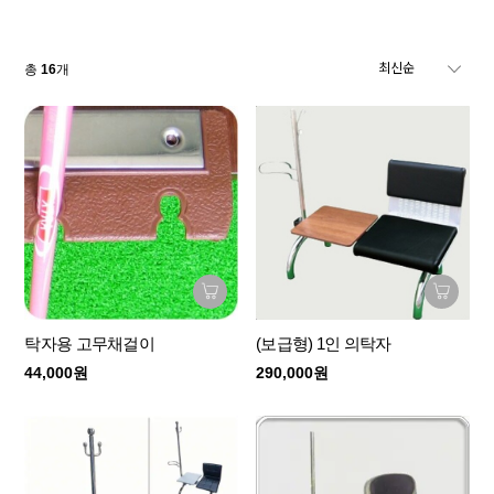
총
16
개
탁자용 고무채걸이
(보급형) 1인 의탁자
44,000원
290,000원