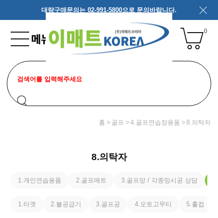
대량구매문의는 02-991-5800으로 문의바랍니다.
0
홈
골프
4.골프연습장용품
8.의탁자
8.의탁자
1.개인연습용품
2.골프매트
3.골프망 / 각종망시공 상담
4
1.타겟
2.볼공급기
3.골프공
4.오토고무티
5.홀컵