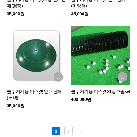
매(검정)
(파랑색)
35,000원
35,000원
볼수거기용 디스켓 낱개판매
볼수거기용 디스켓21장조립set
(녹색)
400,000원
35,000원
1
2