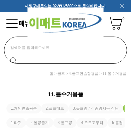
대량구매문의는 02-991-5800으로 문의바랍니다.
0
홈
골프
4.골프연습장용품
11.볼수거용품
11.볼수거용품
1.개인연습용품
2.골프매트
3.골프망 / 각종망시공 상담
4
1.타겟
2.볼공급기
3.골프공
4.오토고무티
5.홀컵