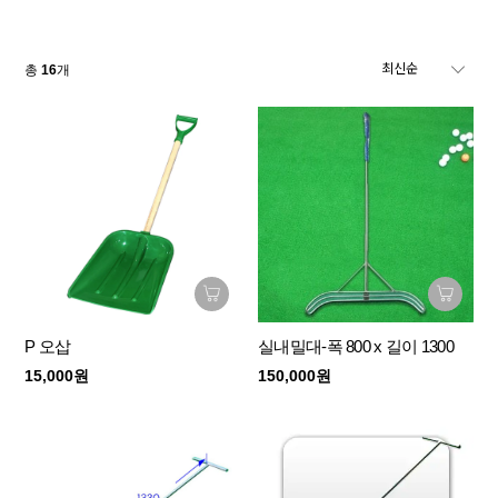
총
16
개
P 오삽
실내밀대-폭 800 x 길이 1300
15,000원
150,000원