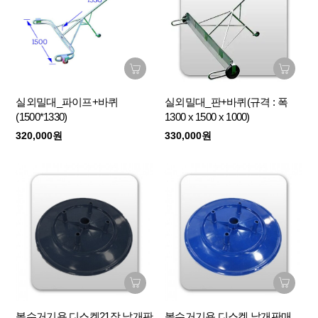
실외밀대_파이프+바퀴
실외밀대_판+바퀴(규격 : 폭
(1500*1330)
1300 x 1500 x 1000)
320,000원
330,000원
볼수거기용 디스켓21장 낱개판
볼수거기용 디스켓 낱개판매