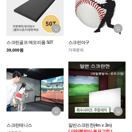
스크린골프 메모리폼 50T
스크린야구
39,000원
가격문의
스크린테니스
일반스크린천(4m x 3m)
( 아일렛방식-로프고정 )