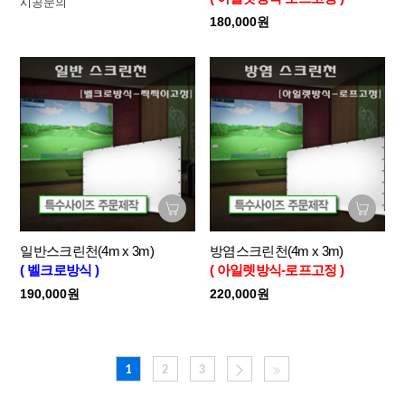
시공문의
180,000원
일반스크린천(4m x 3m)
방염스크린천(4m x 3m)
( 벨크로방식 )
( 아일렛방식-로프고정 )
190,000원
220,000원
1
2
3