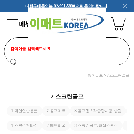
대량구매문의는 02-991-5800으로 문의바랍니다.
0
홈
골프
7.스크린골프
7.스크린골프
1.개인연습용품
2.골프매트
3.골프망 / 각종망시공 상담
4
1.스크린천타겟
2.메모리폼
3.스크린골프/타석스크린
4.