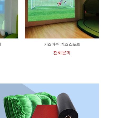
터
키즈마루_키즈 스포츠
전화문의