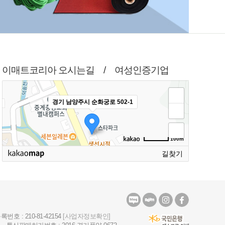
이매트코리아 오시는길 / 여성인증기업
경기 남양주시 순화궁로 502-1
100m
길찾기
호 : 210-81-42154
[사업자정보확인]