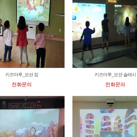
키즈마루_모션 짐
키즈마루_모션 슬래시
전화문의
전화문의