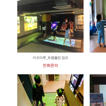
키즈마루_트램폴린 점프
전화문의