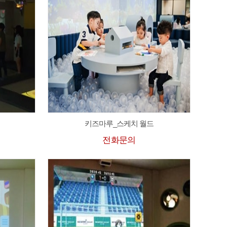
키즈마루_스케치 월드
전화문의