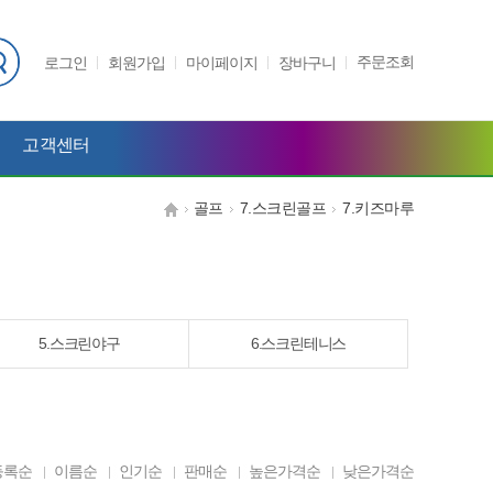
주문조회
로그인
회원가입
마이페이지
장바구니
고객센터
골프
7.스크린골프
7.키즈마루
5.스크린야구
6.스크린테니스
등록순
이름순
인기순
판매순
높은가격순
낮은가격순