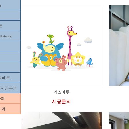
트
트
츠바닥재
목적매트
닥재시공문의
키즈마루
사례
시공문의
사례