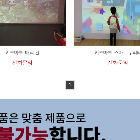
키즈마루_매직 건
키즈마루_스마트 누리
전화문의
전화문의
1