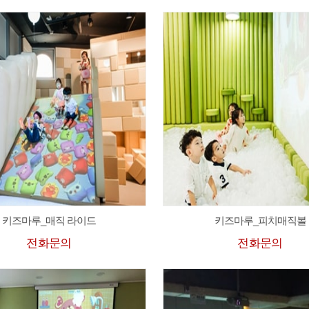
키즈마루_매직 라이드
키즈마루_피치매직볼
전화문의
전화문의