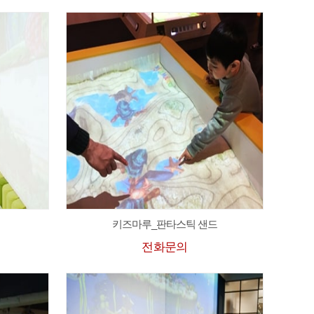
키즈마루_판타스틱 샌드
전화문의