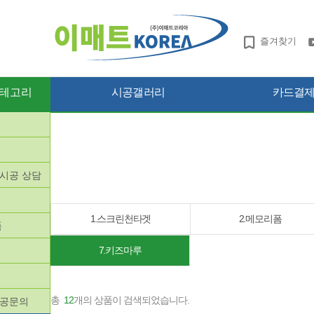
즐겨찾기
테고리
시공갤러리
카드결제 
망시공 상담
품
1.스크린천타겟
2.메모리폼
품
7.키즈마루
총
12
개의 상품이 검색되었습니다.
시공문의