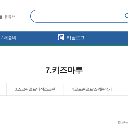
유튜브
/ 배송비
- 카달로그
7.키즈마루
3.스크린골프/타석스크린
4.골프존골프/스윙분석기
최근