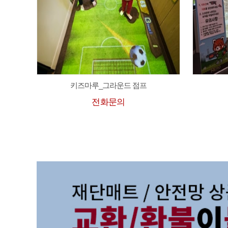
키즈마루_그라운드 점프
전화문의