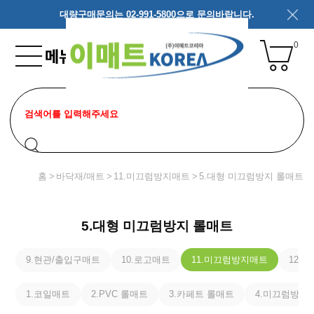
대량구매문의는 02-991-5800으로 문의바랍니다.
0
홈
바닥재/매트
11.미끄럼방지매트
5.대형 미끄럼방지 롤매트
5.대형 미끄럼방지 롤매트
9.현관/출입구매트
10.로고매트
11.미끄럼방지매트
12.
1.코일매트
2.PVC 롤매트
3.카페트 롤매트
4.미끄럼방지