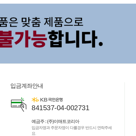
입금계좌안내
841537-04-002731
예금주 : (주)이매트코리아
입금자명과 주문자명이 다를경우 반드시 연락주세
요.