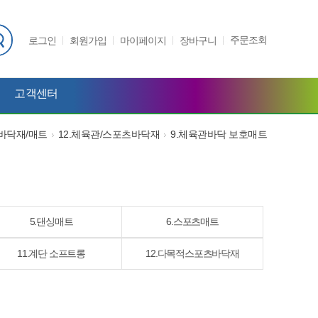
주문조회
로그인
회원가입
마이페이지
장바구니
고객센터
바닥재/매트
12.체육관/스포츠바닥재
9.체육관바닥 보호매트
5.댄싱매트
6.스포츠매트
11.계단 소프트롱
12.다목적스포츠바닥재