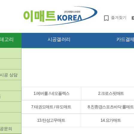
즐겨찾기
테고리
시공갤러리
카드결제 
망시공 상담
품
1.에버롤 / 네오플렉스
2.크로스핏매트
품
7.태권도매트 / 유도매트
8.친환경스포츠바닥 롤매트
13.탄성고무매트
14.요가매트
시공문의