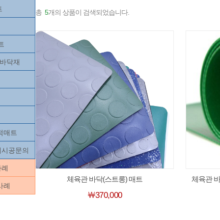
트
총
5
개의 상품이 검색되었습니다.
트
츠바닥재
목적매트
닥재시공문의
사례
체육관 바닥(스트롱) 매트
체육관 바
사례
￦370,000