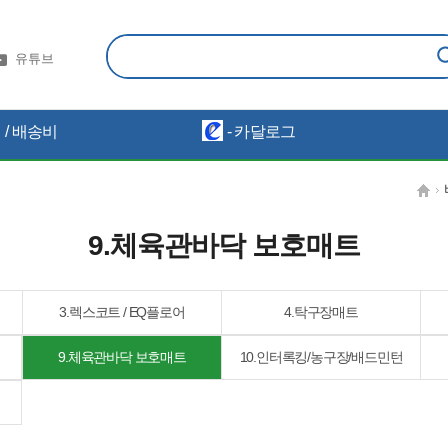
유튜브
/ 배송비
- 카달로그
9.체육관바닥 보호매트
3.렉스코트 / EQ플로어
4.탁구장매트
9.체육관바닥 보호매트
10.인터록킹/농구장/배드민턴