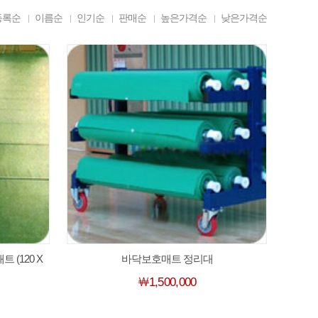
등록순
이름순
인기순
판매순
높은가격순
낮은가격순
(120 X
바닥보호매트 정리대
￦1,500,000