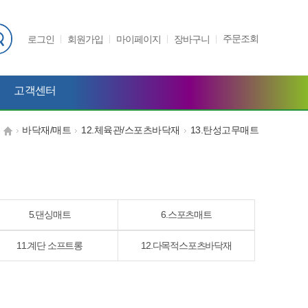
주문조회
로그인
회원가입
마이페이지
장바구니
고객센터
바닥재/매트
12.체육관/스포츠바닥재
13.탄성고무매트
5.댄싱매트
6.스포츠매트
11.계단 소프트롱
12.다목적스포츠바닥재