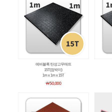
에버블록 탄성고무매트
15T(점박이)
1m x 1m x 15T
￦50,000