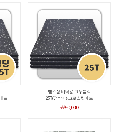
럭
헬스장 바닥용 고무블럭
핏매트
25T(점박이)-크로스핏매트
￦50,000