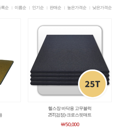
등록순
이름순
인기순
판매순
높은가격순
낮은가격순
헬스장 바닥용 고무블럭
)
25T(검정)-크로스핏매트
￦50,000