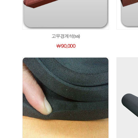
고무경계석(sa)
￦90,000