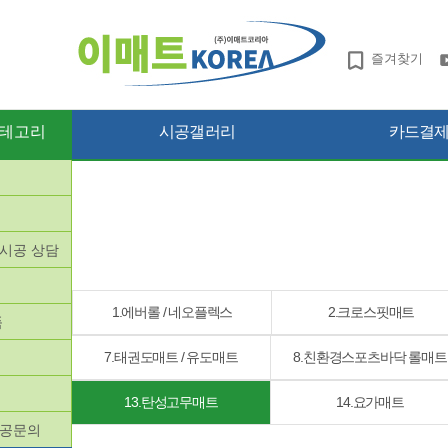
즐겨찾기
테고리
시공갤러리
카드결제 
망시공 상담
품
1.에버롤 / 네오플렉스
2.크로스핏매트
품
7.태권도매트 / 유도매트
8.친환경스포츠바닥 롤매트
13.탄성고무매트
14.요가매트
시공문의