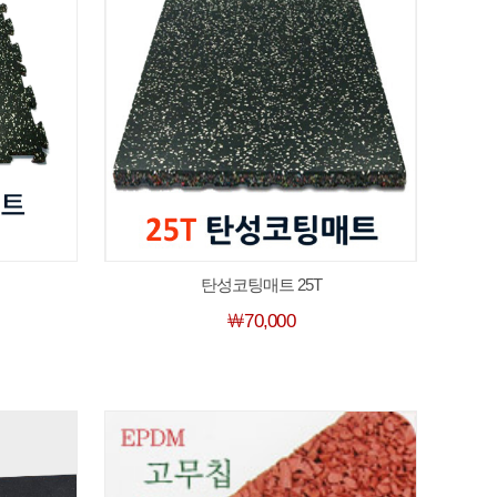
탄성코팅매트 25T
￦70,000