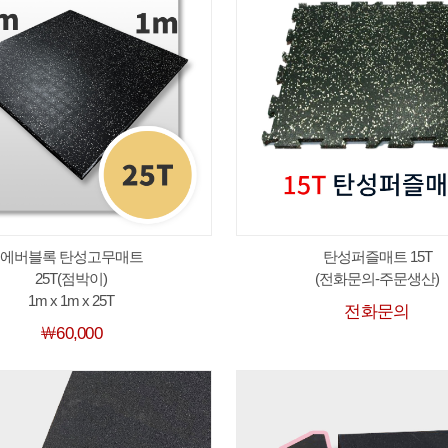
에버블록 탄성고무매트
탄성퍼즐매트 15T
25T(점박이)
(전화문의-주문생산)
1m x 1m x 25T
전화문의
￦60,000