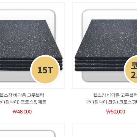
헬스장 바닥용 고무블럭
헬스장 바닥용 고무블
15T(점박이)-크로스핏매트
25T(점박이 코팅)-크로스
￦48,000
￦50,000