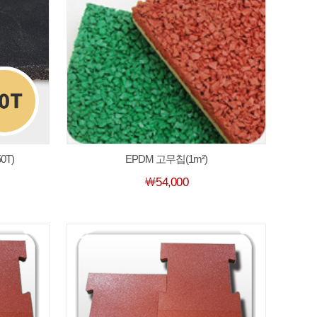
0T)
EPDM 고무칩(1m²)
￦54,000