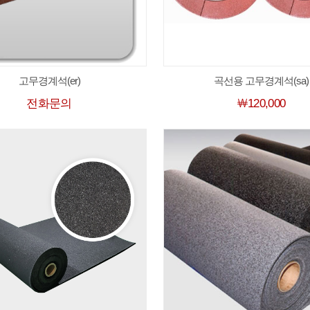
고무경계석(er)
곡선용 고무경계석(sa)
전화문의
￦120,000