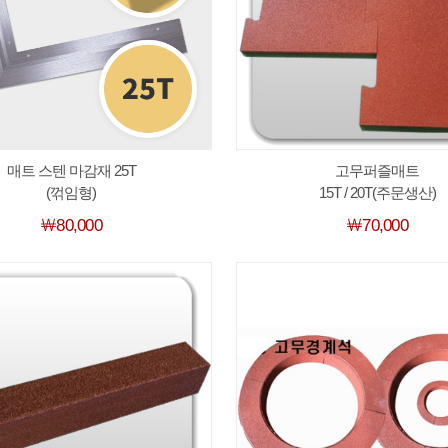
매트 스텐 마감재 25T
고무퍼즐매트
(꺾임형)
15T / 20T(주문생산)
￦80,000
￦70,000