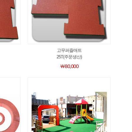
고무퍼즐매트
25T(주문생산)
￦80,000