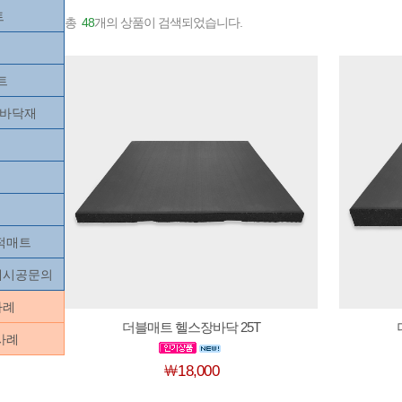
트
총
48
개의 상품이 검색되었습니다.
트
츠바닥재
목적매트
닥재시공문의
사례
더블매트 헬스장바닥 25T
사례
￦18,000