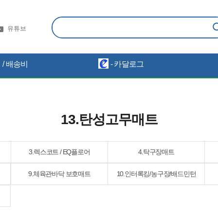
유튜브
/ 배송비
- 카달로그
13.탄성고무매트
3.렉스코트 / EQ플로어
4.탁구장매트
9.체육관바닥 보호매트
10.인터록킹/농구장/배드민턴