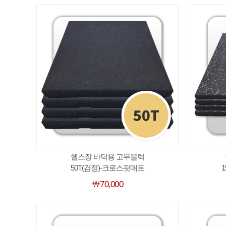
헬스장 바닥용 고무블럭
50T(검정)-크로스핏매트
￦70,000