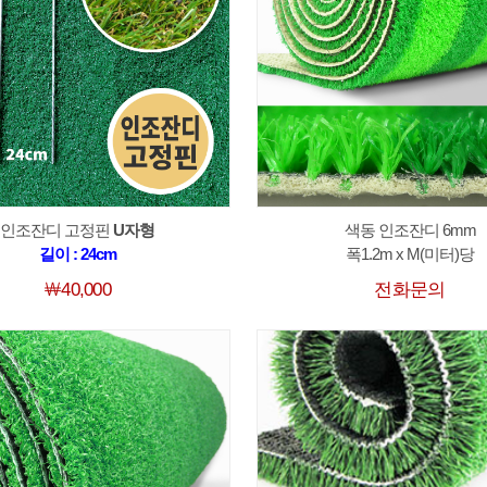
인조잔디 고정핀
U자형
색동 인조잔디 6mm
길이 : 24cm
폭1.2m x M(미터)당
￦40,000
전화문의