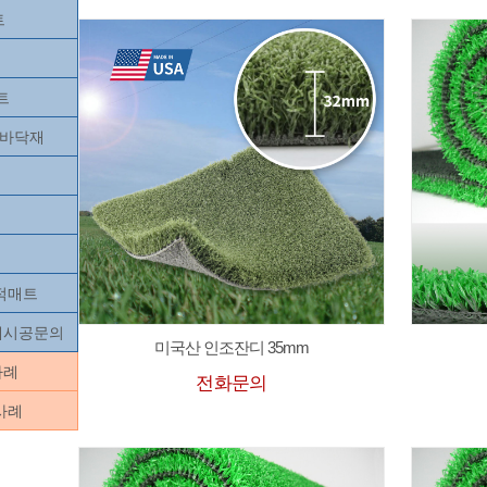
트
트
츠바닥재
목적매트
닥재시공문의
미국산 인조잔디 35mm
사례
전화문의
사례