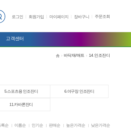
주문조회
로그인
회원가입
마이페이지
장바구니
고객센터
바닥재/매트
14.인조잔디
5.스포츠용 인조잔디
6.야구장 인조잔디
11.카바론잔디
등록순
이름순
인기순
판매순
높은가격순
낮은가격순