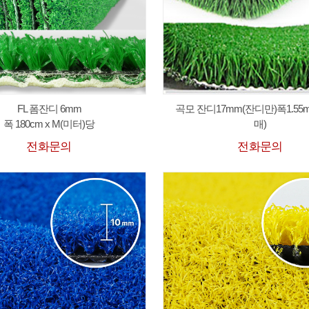
FL 폼잔디 6mm
곡모 잔디17mm(잔디만)폭1.55m
폭 180cm x M(미터)당
매)
전화문의
전화문의