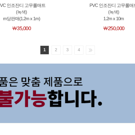
PVC 인조잔디 고무롤매트
PVC 인조잔디 고무롤매
(녹색)
(녹색)
m당판매(1.2m x 1m)
1.2m x 10m
￦35,000
￦250,000
1
2
3
4