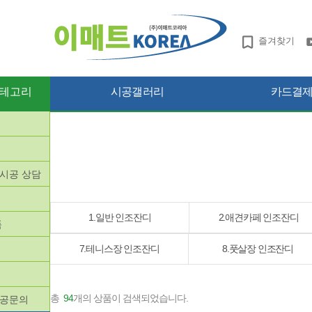
즐겨찾기
테고리
시공갤러리
카드결제 
망시공 상담
품
1.일반 인조잔디
2.애견카페 인조잔디
품
7.테니스장 인조잔디
8.풋살장 인조잔디
총
94
개의 상품이 검색되었습니다.
시공문의