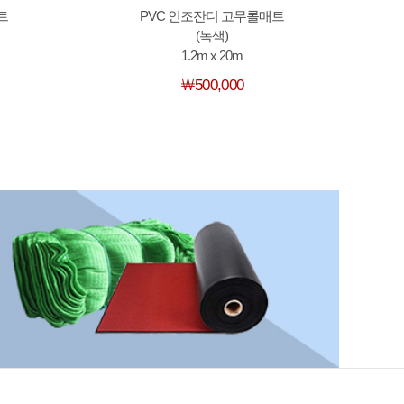
트
PVC 인조잔디 고무롤매트
(녹색)
1.2m x 20m
￦500,000