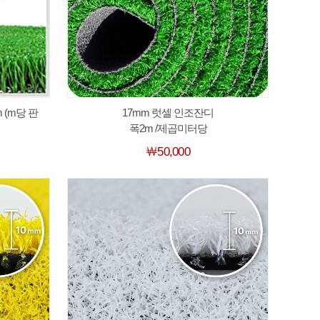
 (m당 판
17mm 럿셀 인조잔디
폭2m /제곱미터당
￦50,000