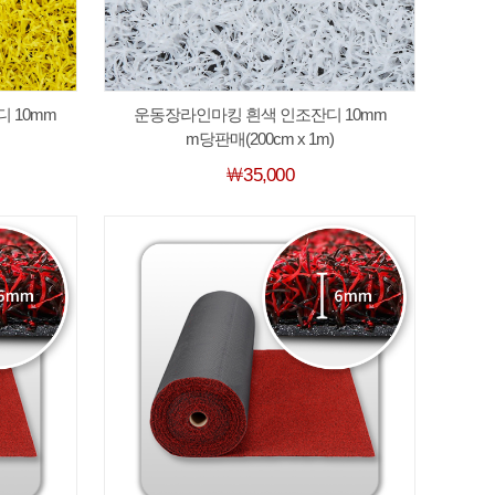
 10mm
운동장라인마킹 흰색 인조잔디 10mm
m당판매(200cm x 1m)
￦35,000