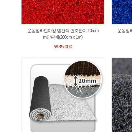
운동장라인마킹 빨간색 인조잔디 10mm
운동장라
m당판매(200cm x 1m)
￦35,000