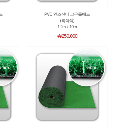
트
PVC 인조잔디 고무롤매트
(흑적색)
1.2m x 10m
￦250,000