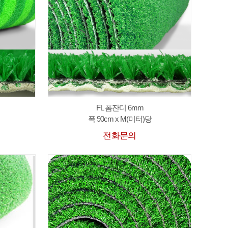
FL 폼잔디 6mm
폭 90cm x M(미터)당
전화문의