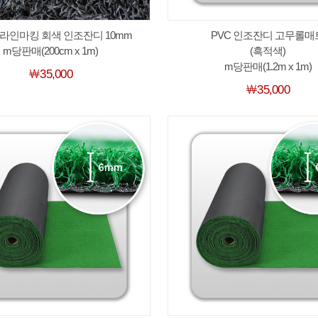
라인마킹 회색 인조잔디 10mm
PVC 인조잔디 고무롤매
m당판매(200cm x 1m)
(흑적색)
m당판매(1.2m x 1m)
￦35,000
￦35,000