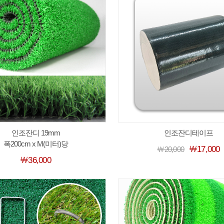
인조잔디 19mm
인조잔디테이프
폭200cm x M(미터)당
￦17,000
￦20,000
￦36,000