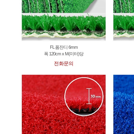
FL 폼잔디 6mm
폭 120cm x M(미터)당
전화문의