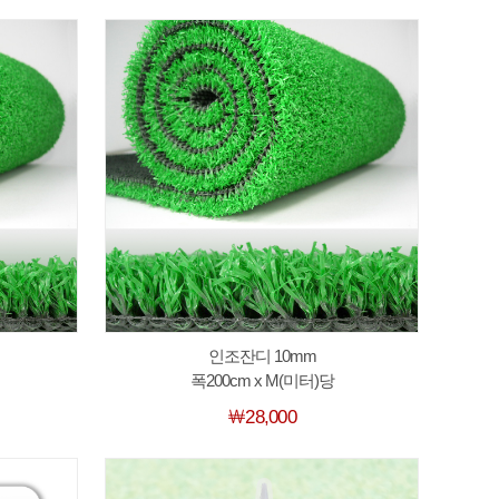
인조잔디 10mm
폭200cm x M(미터)당
￦28,000