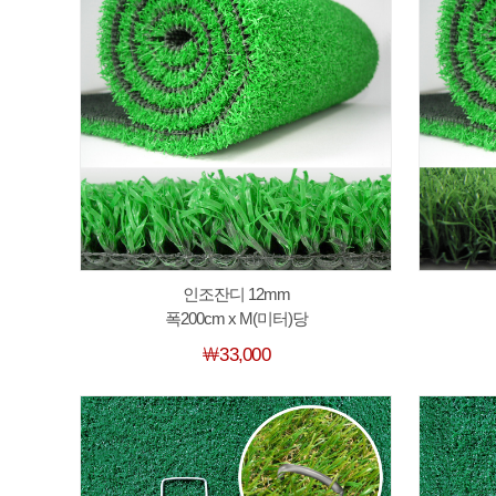
인조잔디 12mm
폭200cm x M(미터)당
￦33,000