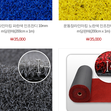
인마킹 파란색 인조잔디 10mm
운동장라인마킹 노란색 인조잔디
m당판매(200cm x 1m)
m당판매(200cm x 1m)
￦35,000
￦35,000