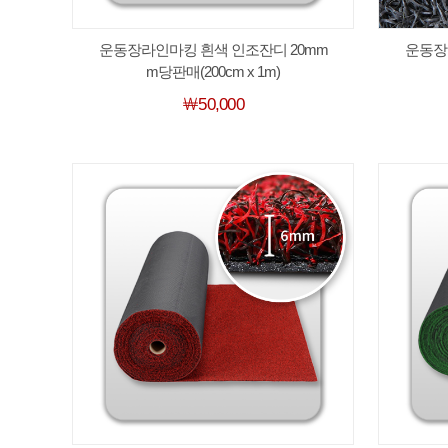
운동장라인마킹 흰색 인조잔디 20mm
운동장
m당판매(200cm x 1m)
￦50,000