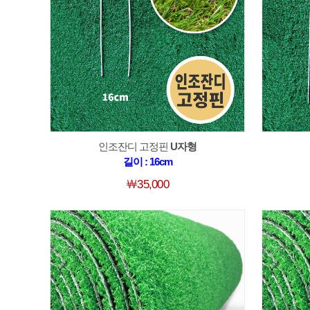
인조잔디 고정핀
U자형
길이 : 16cm
￦35,000