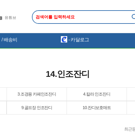
유튜브
/ 배송비
- 카달로그
14.인조잔디
3.조경용 카페인조잔디
4.칼라 인조잔디
9.골프장 인조잔디
10.잔디보호매트
최근