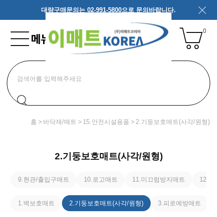
대량구매문의는 02-991-5800으로 문의바랍니다.
0
홈
바닥재/매트
15.안전시설용품
2.기둥보호매트(사각/원형)
2.기둥보호매트(사각/원형)
9.현관/출입구매트
10.로고매트
11.미끄럼방지매트
12.
1.벽보호매트
2.기둥보호매트(사각/원형)
3.피로예방매트