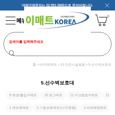
대량구매문의는 02-991-5800으로 문의바랍니다.
0
홈
바닥재/매트
15.안전시설용품
5.선수벽보호대
5.선수벽보호대
9.현관/출입구매트
10.로고매트
11.미끄럼방지매트
12.
1.벽보호매트
2.기둥보호매트(사각/원형)
3.피로예방매트