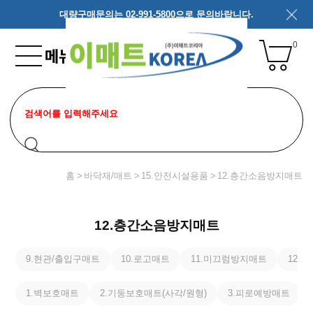
대량구매문의는 02-991-5800으로 문의바랍니다.
0
홈
바닥재/매트
15.안전시설용품
12.층간소음방지매트
12.층간소음방지매트
9.현관/출입구매트
10.로고매트
11.미끄럼방지매트
12.
1.벽보호매트
2.기둥보호매트(사각/원형)
3.피로예방매트