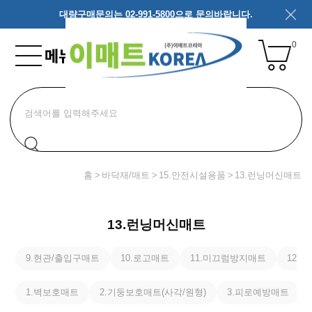
대량구매문의는 02-991-5800으로 문의바랍니다.
0
홈
바닥재/매트
15.안전시설용품
13.런닝머신매트
13.런닝머신매트
9.현관/출입구매트
10.로고매트
11.미끄럼방지매트
12.
1.벽보호매트
2.기둥보호매트(사각/원형)
3.피로예방매트