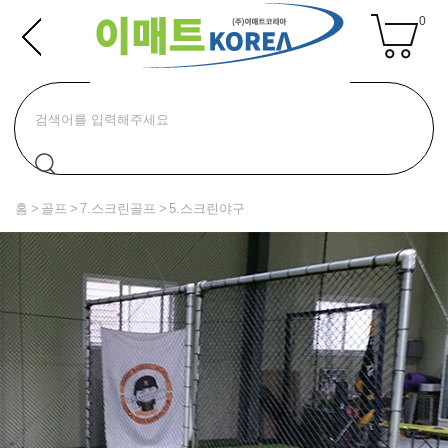
0
홈
골프
7.스크린골프
5.스크린야구