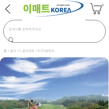
0
홈
골프
2.골프매트
5.CC용매트