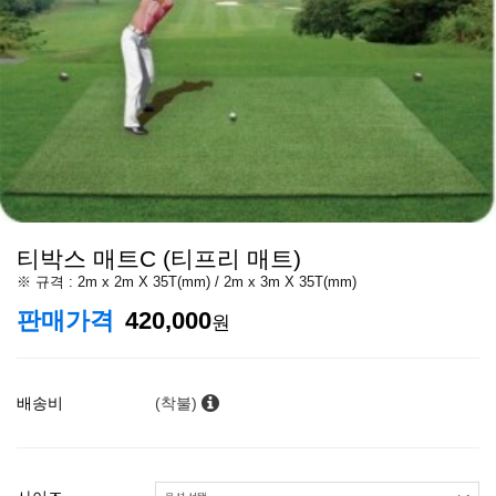
티박스 매트C (티프리 매트)
※ 규격 : 2m x 2m X 35T(mm) / 2m x 3m X 35T(mm)
판매가격
420,000
원
배송비
(착불)