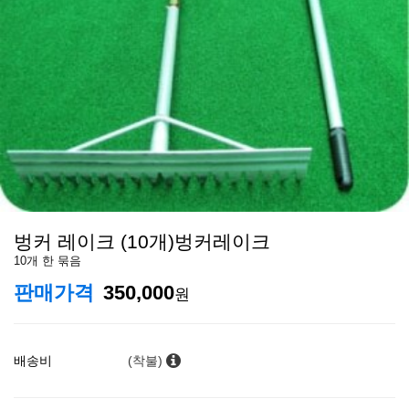
벙커 레이크 (10개)벙커레이크
10개 한 묶음
판매가격
350,000
원
배송비
(착불)