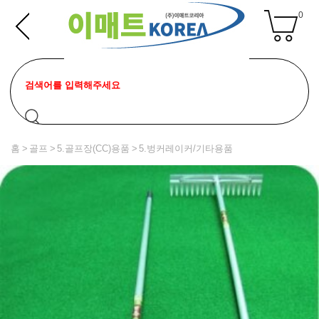
0
홈
골프
5.골프장(CC)용품
5.벙커레이커/기타용품