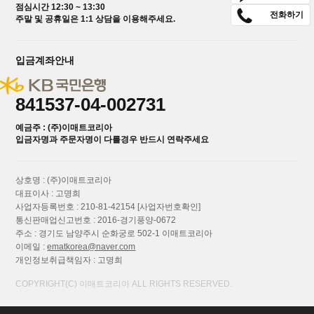
점심시간 12:30 ~ 13:30
전화하기
주말 및 공휴일은 1:1 상담을 이용해주세요.
입금계좌안내
841537-04-002731
예금주 : (주)이매트코리아
입금자명과 주문자명이 다를경우 반드시 연락주세요
상호명 : (주)이매트코리아
대표이사 : 고명희
사업자등록번호 : 210-81-42154
[사업자번호확인]
통신판매업신고번호 : 2016-경기풍양-0672
주소 : 경기도 남양주시 순화궁로 502-1 이매트코리아
이메일 :
ematkorea@naver.com
개인정보취급책임자 : 고명희
COPYRIGHT(C) 이매트코리아 ALL RIGHTS RESERVED.