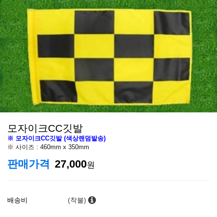
모자이크CC깃발
※ 모자이크CC깃발 (색상랜덤발송)
※ 사이즈 : 460mm x 350mm
판매가격
27,000
원
배송비
(착불)