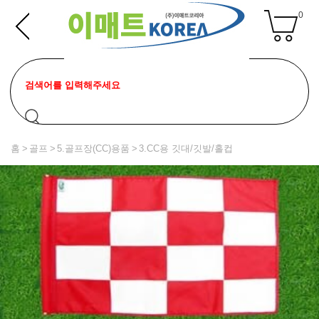
0
홈
골프
5.골프장(CC)용품
3.CC용 깃대/깃발/홀컵