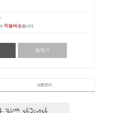
)
착불배송
라서
됩니다.
니
찜하기
상품문의