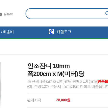
유튜브
/ 배송비
- 카달로그
인조잔디 10mm
폭200cm x M(미터)당
※ 규격 : (폭) 2m x (길이) m당 판매 x 10T(mm)
(반품
(예 : 수량 10개 주문시 = 2m x 10m 한롤로 배송됩니
판매가격
28,000
원