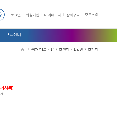
주문조회
로그인
회원가입
마이페이지
장바구니
고객센터
바닥재/매트
14.인조잔디
1.일반 인조잔디
불가상품)
다)