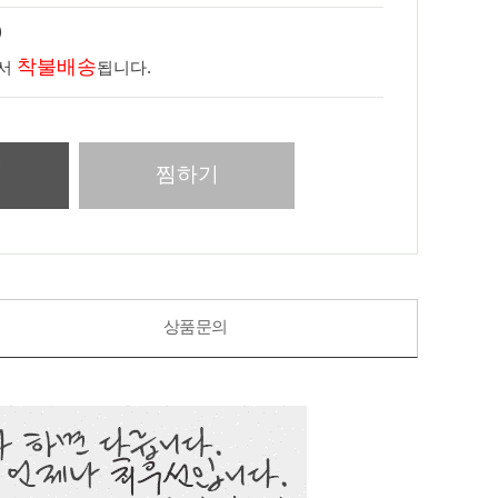
)
착불배송
라서
됩니다.
니
찜하기
상품문의