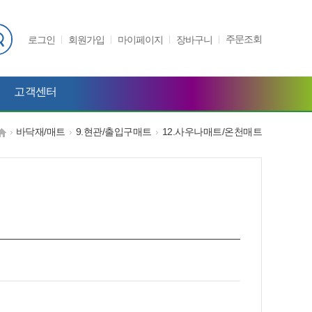
주문조회
로그인
회원가입
마이페이지
장바구니
고객센터
바닥재/매트
9.현관/출입구매트
12.사우나매트/온천매트