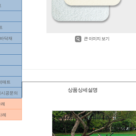
트
트
츠바닥재
큰 이미지 보기
목적매트
상품상세설명
닥재시공문의
사례
사례