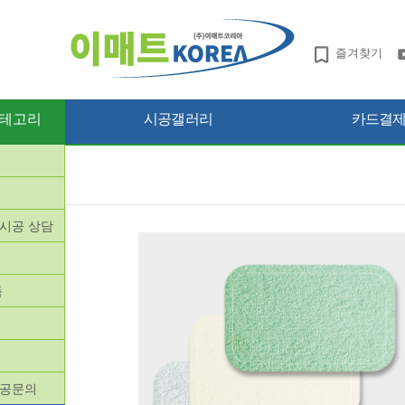
즐겨찾기
테고리
시공갤러리
카드결제 
망시공 상담
품
품
시공문의