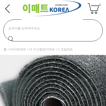
0
홈
바닥재/매트
11.미끄럼방지매트
1.코일매트