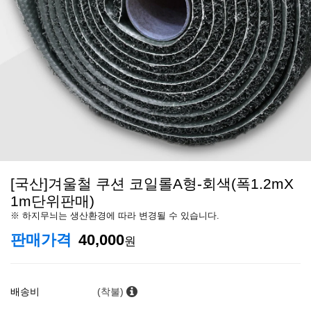
[국산]겨울철 쿠션 코일롤A형-회색(폭1.2mX
1m단위판매)
※ 하지무늬는 생산환경에 따라 변경될 수 있습니다.
판매가격
40,000
원
배송비
(착불)