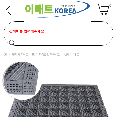
0
홈
바닥재/매트
9.현관/출입구매트
7.카디매트