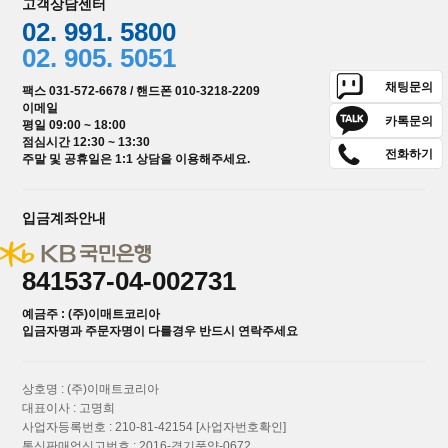
고객상담센터
02. 991. 5800
02. 905. 5051
채팅문의
팩스 031-572-6678 / 핸드폰 010-3218-2209
이메일
카톡문의
평일 09:00 ~ 18:00
점심시간 12:30 ~ 13:30
전화하기
주말 및 공휴일은 1:1 상담을 이용해주세요.
입금계좌안내
841537-04-002731
예금주 : (주)이매트코리아
입금자명과 주문자명이 다를경우 반드시 연락주세요
상호명 : (주)이매트코리아
대표이사 : 고명희
사업자등록번호 : 210-81-42154
[사업자번호확인]
통신판매업신고번호 : 2016-경기풍양-0672