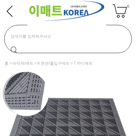
0
홈
바닥재/매트
9.현관/출입구매트
7.카디매트