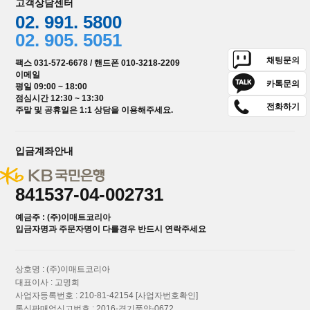
고객상담센터
02. 991. 5800
02. 905. 5051
채팅문의
팩스 031-572-6678 / 핸드폰 010-3218-2209
이메일
카톡문의
평일 09:00 ~ 18:00
점심시간 12:30 ~ 13:30
전화하기
주말 및 공휴일은 1:1 상담을 이용해주세요.
입금계좌안내
841537-04-002731
예금주 : (주)이매트코리아
입금자명과 주문자명이 다를경우 반드시 연락주세요
상호명 : (주)이매트코리아
대표이사 : 고명희
사업자등록번호 : 210-81-42154
[사업자번호확인]
통신판매업신고번호 : 2016-경기풍양-0672