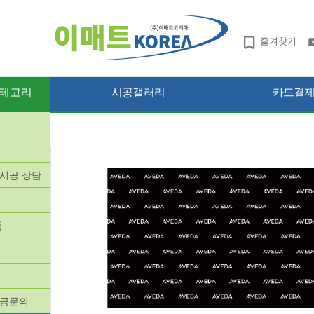
즐겨찾기
테고리
시공갤러리
카드결제 
망시공 상담
품
품
시공문의