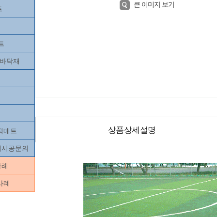
큰 이미지 보기
트
트
츠바닥재
상품상세설명
목적매트
닥재시공문의
사례
사례