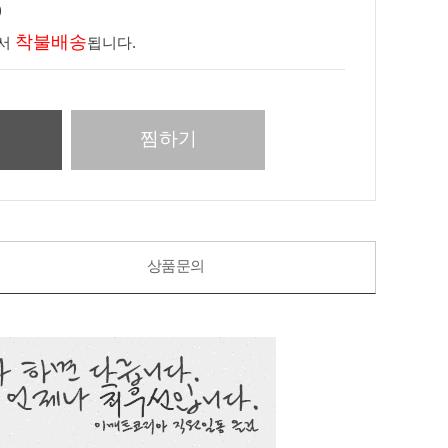
)
착불배송
라서
됩니다.
니
찜하기
상품문의