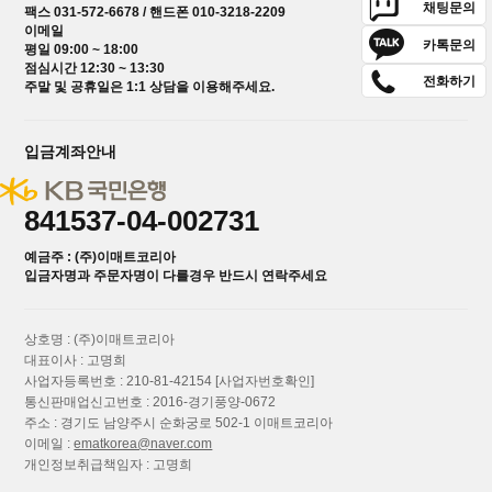
채팅문의
팩스 031-572-6678 / 핸드폰 010-3218-2209
이메일
카톡문의
평일 09:00 ~ 18:00
점심시간 12:30 ~ 13:30
전화하기
주말 및 공휴일은 1:1 상담을 이용해주세요.
입금계좌안내
841537-04-002731
예금주 : (주)이매트코리아
입금자명과 주문자명이 다를경우 반드시 연락주세요
상호명 : (주)이매트코리아
대표이사 : 고명희
사업자등록번호 : 210-81-42154
[사업자번호확인]
통신판매업신고번호 : 2016-경기풍양-0672
주소 : 경기도 남양주시 순화궁로 502-1 이매트코리아
이메일 :
ematkorea@naver.com
개인정보취급책임자 : 고명희