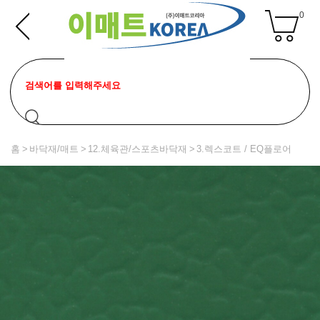
0
홈
바닥재/매트
12.체육관/스포츠바닥재
3.렉스코트 / EQ플로어