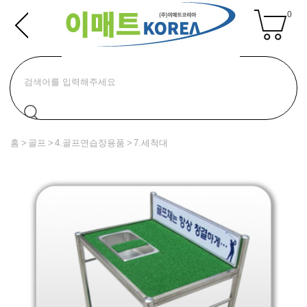
0
홈
골프
4.골프연습장용품
7.세척대