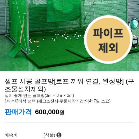
셀프 시공 골프망[로프 끼워 연결, 완성망] (구
조물설치제외)
설치 쉽게 만든 골프망(3m × 3m × 3m)
1타석/2타석 선택 (재고소진시-주문제작기간:약4~7일 소요)
판매가격
600,000
원
배송비
(착불)