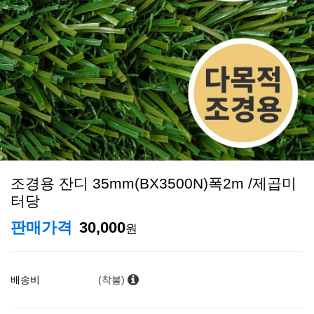
조경용 잔디 35mm(BX3500N)폭2m /제곱미
터당
판매가격
30,000
원
배송비
(착불)