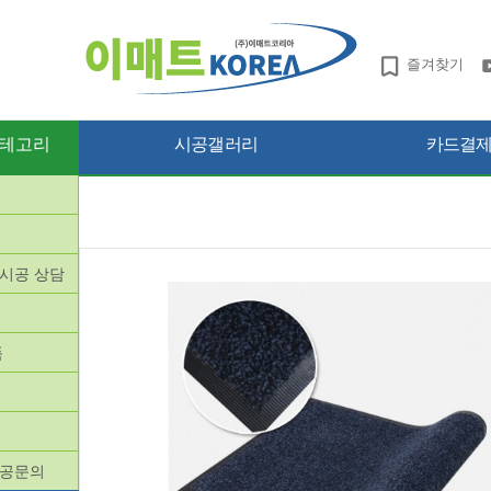
즐겨찾기
테고리
시공갤러리
카드결제 
망시공 상담
품
품
시공문의