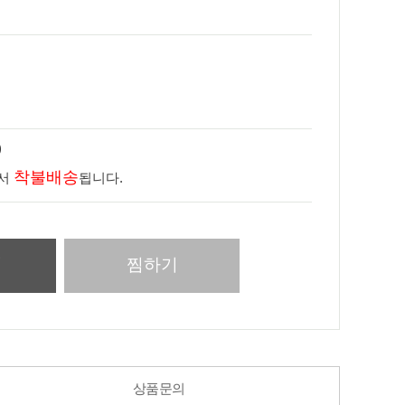
)
착불배송
라서
됩니다.
니
찜하기
상품문의