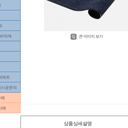
트
트
츠바닥재
큰 이미지 보기
목적매트
닥재시공문의
사례
사례
상품상세설명