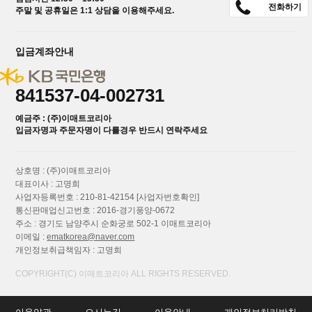
전화하기
주말 및 공휴일은 1:1 상담을 이용해주세요.
입금계좌안내
841537-04-002731
예금주 : (주)이매트코리아
입금자명과 주문자명이 다를경우 반드시 연락주세요
상호명 : (주)이매트코리아
대표이사 : 고명희
사업자등록번호 : 210-81-42154
[사업자번호확인]
통신판매업신고번호 : 2016-경기풍양-0672
주소 : 경기도 남양주시 순화궁로 502-1 이매트코리아
이메일 :
ematkorea@naver.com
개인정보취급책임자 : 고명희
COPYRIGHT(C) 이매트코리아 ALL RIGHTS RESERVED.