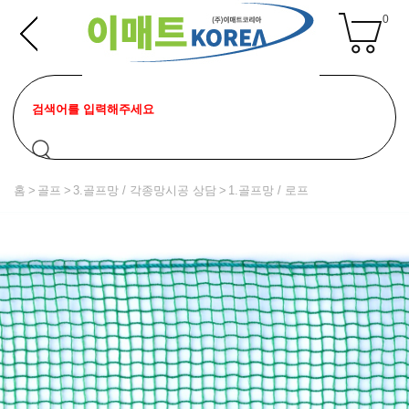
0
홈
골프
3.골프망 / 각종망시공 상담
1.골프망 / 로프