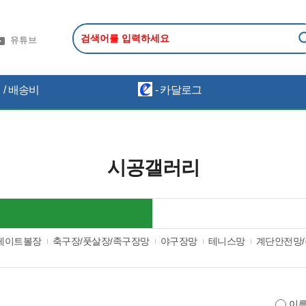
유튜브
/ 배송비
- 카달로그
시공갤러리
게이트볼장
축구장/풋살장/족구장망
야구장망
테니스망
계단안전망
이