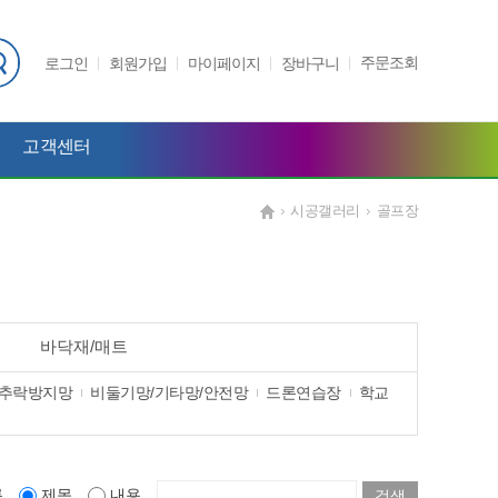
주문조회
로그인
회원가입
마이페이지
장바구니
고객센터
시공갤러리
골프장
바닥재/매트
/추락방지망
비둘기망/기타망/안전망
드론연습장
학교
름
제목
내용
검색