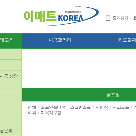
즐겨찾기
테고리
시공갤러리
카드결제 
망시공 상담
품
골프장
품
전체
골프연습타석
스크린골프
퍼팅장
파크골프
해외
다목적구장
시공문의