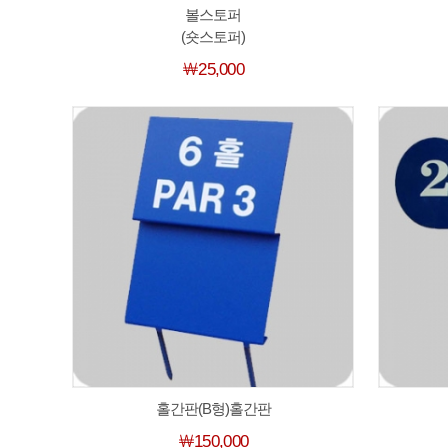
볼스토퍼
(숏스토퍼)
￦25,000
홀간판(B형)홀간판
￦150,000