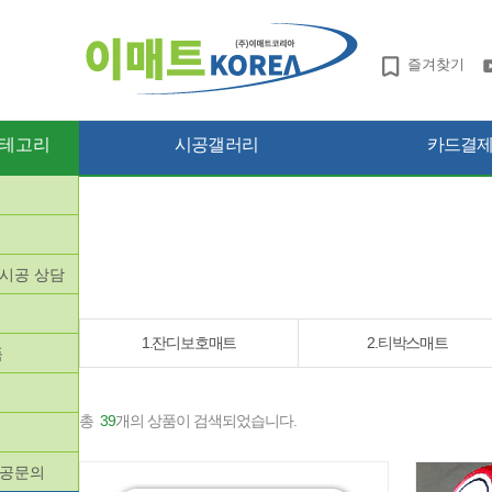
즐겨찾기
테고리
시공갤러리
카드결제 
망시공 상담
품
1.잔디보호매트
2.티박스매트
품
총
39
개의 상품이 검색되었습니다.
시공문의