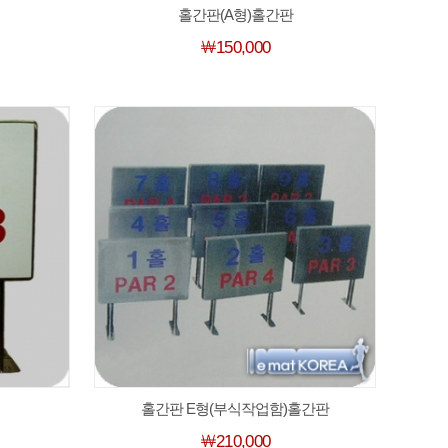
홀간판(A형)홀간판
￦150,000
홀간판 E형(부식작업함)홀간판
￦210,000