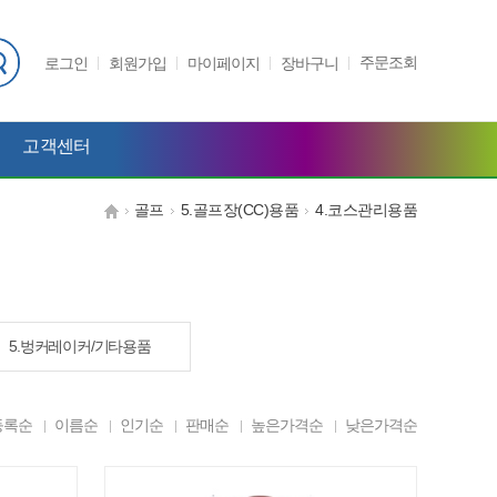
주문조회
로그인
회원가입
마이페이지
장바구니
고객센터
골프
5.골프장(CC)용품
4.코스관리용품
5.벙커레이커/기타용품
등록순
이름순
인기순
판매순
높은가격순
낮은가격순