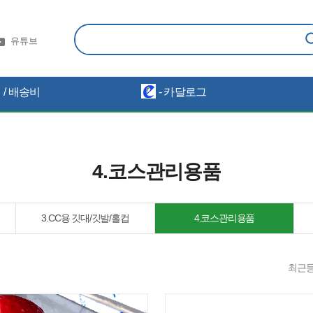
유튜브
/ 배송비
- 카달로그
4.코스관리용품
3.CC용 깃대/깃발/홀컵
4.코스관리용품
최근