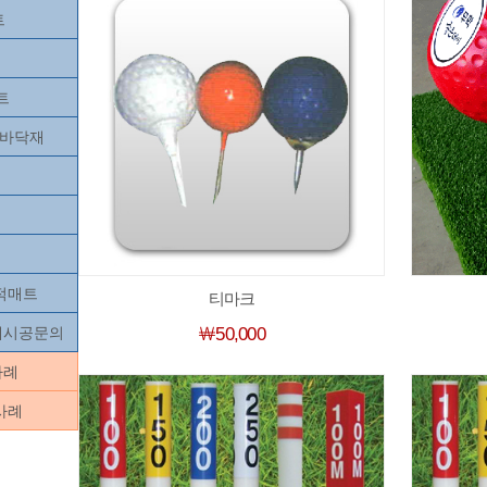
트
트
츠바닥재
목적매트
티마크
닥재시공문의
￦50,000
사례
사례