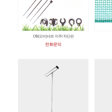
OB(오비)네트 지주/ 차단핀
전화문의