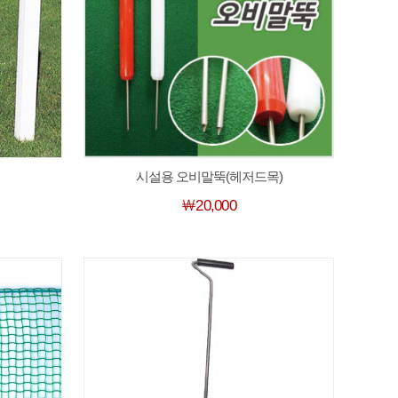
시설용 오비말뚝(헤저드목)
￦20,000