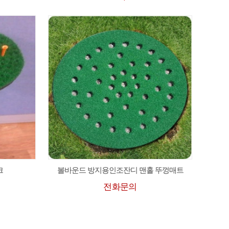
크
볼바운드 방지용인조잔디 맨홀 뚜껑매트
전화문의