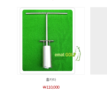
홀카타
￦110,000