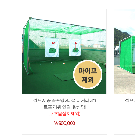
셀프 시공 골프망 2타석 비거리 3m
셀프 
[로프 끼워 연결, 완성망]
(구조물설치제외)
￦900,000