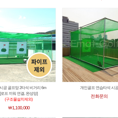
시공 골프망 2타석 비거리 6m
개인골프 연습타석 시
[로프 끼워 연결, 완성망]
전화문의
(구조물설치제외)
￦1,100,000