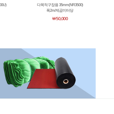
0U)
다목적구장용 35mm(NR3500)
폭2m/제곱미터당
￦50,000