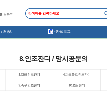
유튜브
/ 배송비
- 카달로그
8.인조잔디 / 망시공문의
3.칼라 인조잔디
4.파크골프 인조잔디
9.족구 인조잔디
10.조립잔디