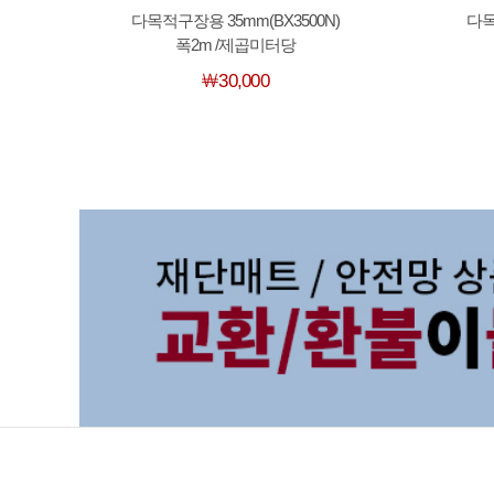
다목적구장용 35mm(BX3500N)
다목
폭2m /제곱미터당
￦30,000