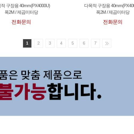
적 구장용 40mm(PX4000U)
다목적 구장용 40mm(PX400
폭2M / 제곱미터당
폭2M / 제곱미터당
전화문의
전화문의
1
2
3
4
5
6
7