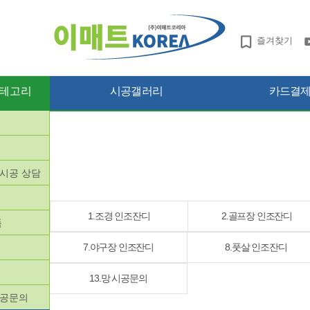
즐겨찾기
테고리
시공갤러리
카드결제 
망시공 상담
품
1.조경 인조잔디
2.골프장 인조잔디
품
7.야구장 인조잔디
8.풋살 인조잔디
13.망 시공문의
시공문의