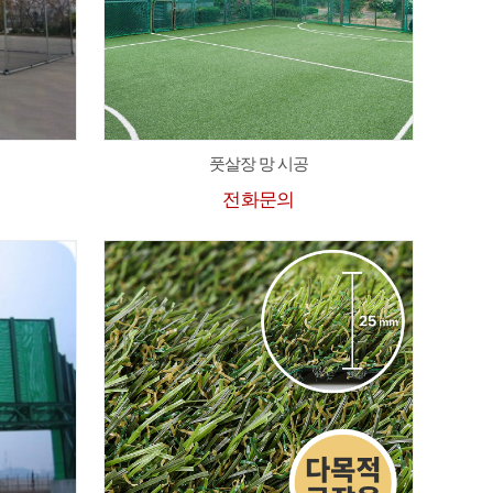
풋살장 망 시공
전화문의