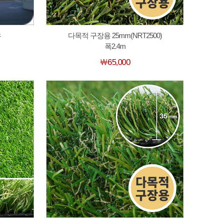
유
다목적 구장용 25mm(NRT2500)
폭2.4m
￦65,000