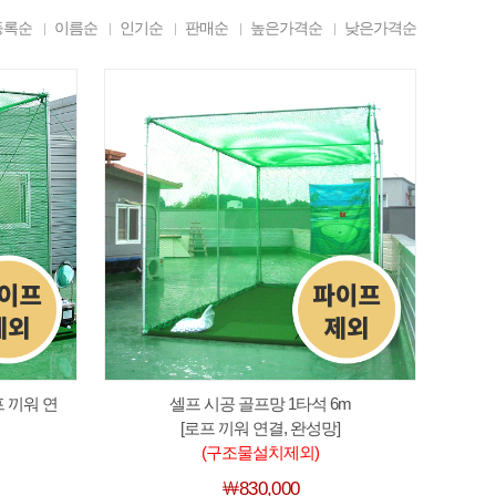
등록순
이름순
인기순
판매순
높은가격순
낮은가격순
프 끼워 연
셀프 시공 골프망 1타석 6m
[로프 끼워 연결, 완성망]
(구조물설치제외)
￦830,000