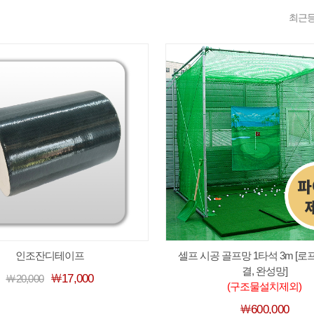
최근
인조잔디테이프
셀프 시공 골프망 1타석 3m [로
결, 완성망]
￦17,000
￦20,000
(구조물설치제외)
￦600,000