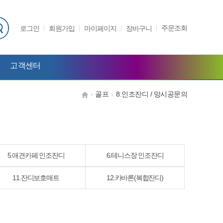
주문조회
로그인
회원가입
마이페이지
장바구니
고객센터
골프
8.인조잔디 / 망시공문의
5.애견카페 인조잔디
6.테니스장 인조잔디
11.잔디보호매트
12.카바론(복합잔디)